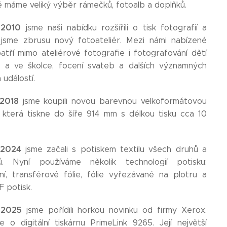
 máme veliký výběr rámečků, fotoalb a doplňků.
 2010
jsme naši nabídku rozšířili o tisk fotografií a
i jsme zbrusu nový fotoateliér. Mezi námi nabízené
atří mimo ateliérové fotografie i fotografování dětí
e a ve školce, focení svateb a dalších významných
 událostí.
 2018
jsme koupili novou barevnou velkoformátovou
, která tiskne do šíře 914 mm s délkou tisku cca 10
 2024
jsme začali s potiskem textilu všech druhů a
lů. Nyní používáme několik technologií potisku:
ní, transférové fólie, fólie vyřezávané na plotru a
F potisk.
 2025
jsme pořídili horkou novinku od firmy Xerox.
 o digitální tiskárnu PrimeLink 9265. Její největší