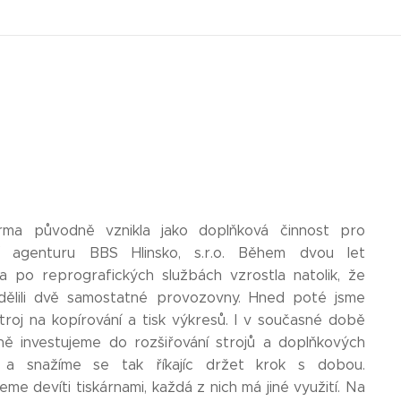
rma původně vznikla jako doplňková činnost pro
í agenturu BBS Hlinsko, s.r.o. Během dvou let
a po reprografických službách vzrostla natolik, že
dělili dvě samostatné provozovny. Hned poté jsme
 stroj na kopírování a tisk výkresů. I v současné době
ně investujeme do rozšiřování strojů a doplňkových
í a snažíme se tak říkajíc držet krok s dobou.
eme devíti tiskárnami, každá z nich má jiné využití. Na