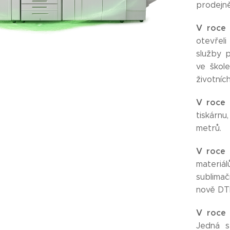
prodejně
V roce
otevřel
služby p
ve škol
životních
V roce
tiskárnu
metrů.
V roce
materiá
sublimač
nově DT
V roce
Jedná se