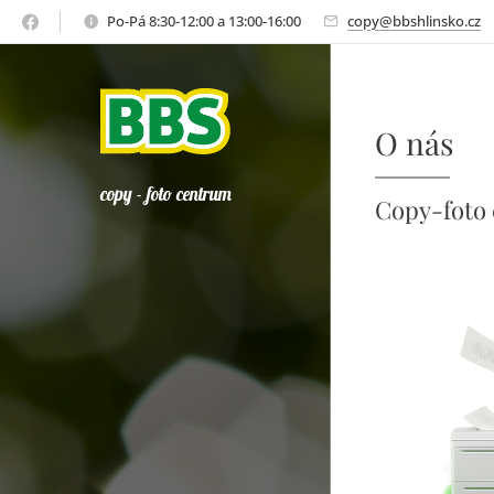
Po-Pá 8:30-12:00 a 13:00-16:00
copy@bbshlinsko.cz
O nás
copy - foto centrum
Copy-foto