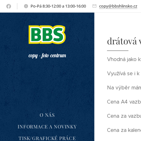
Po-Pá 8:30-12:00 a 13:00-16:00
copy@bbshlinsko.cz
drátová 
copy - foto centrum
Vhodná jako 
Využívá se i k
Na výběr máme
Cena A4 vazby
O NÁS
Cena za vazbu
INFORMACE A NOVINKY
Cena za kalen
TISK/GRAFICKÉ PRÁCE