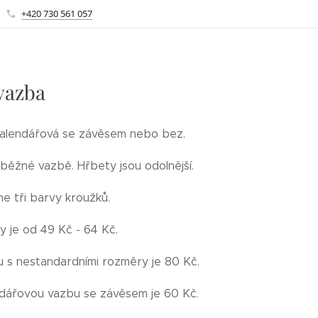
+420 730 561 057
vazba
kalendářová se závěsem nebo bez.
 běžné vazbě. Hřbety jsou odolnější.
 tři barvy kroužků.
 je od 49 Kč - 64 Kč.
 s nestandardními rozměry je 80 Kč.
dářovou vazbu se závěsem je 60 Kč.