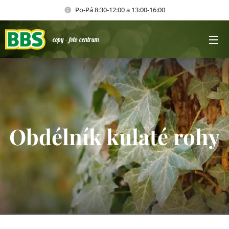
Po-Pá 8:30-12:00 a 13:00-16:00
copy - foto centrum
Obdélník kulaté rohy