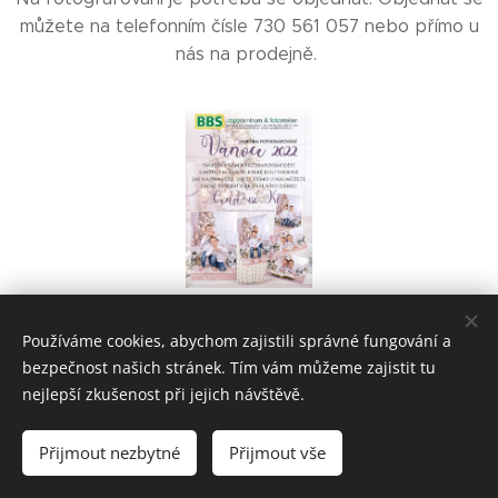
můžete na telefonním čísle 730 561 057 nebo přímo u
nás na prodejně.
Používáme cookies, abychom zajistili správné fungování a
bezpečnost našich stránek. Tím vám můžeme zajistit tu
nejlepší zkušenost při jejich návštěvě.
Přijmout nezbytné
Přijmout vše
Vytvořeno službou
Webnode
Cookies