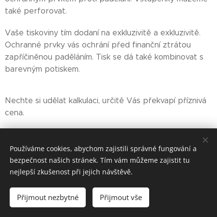
také perforovat.
Vaše tiskoviny tím dodaní na exkluzivitě a exkluzivitě.
Ochranné prvky vás ochrání před finanční ztrátou
zapříčiněnou paděláním. Tisk se dá také kombinovat s
barevným potiskem.
Nechte si udělat kalkulaci, určitě Vás překvapí příznivá
cena.
Používáme cookies, abychom zajistili správné fungování a
bezpečnost našich stránek. Tím vám můžeme zajistit tu
nejlepší zkušenost při jejich návštěvě.
Přijmout nezbytné
Přijmout vše
Vytvořeno službou
Webnode
Cookies