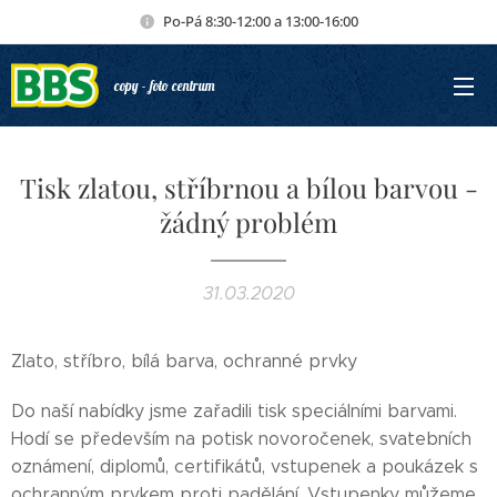
Po-Pá 8:30-12:00 a 13:00-16:00
copy - foto centrum
Tisk zlatou, stříbrnou a bílou barvou -
žádný problém
31.03.2020
Zlato, stříbro, bílá barva, ochranné prvky
Do naší nabídky jsme zařadili tisk speciálními barvami.
Hodí se především na potisk novoročenek, svatebních
oznámení, diplomů, certifikátů, vstupenek a poukázek s
ochranným prvkem proti padělání. Vstupenky můžeme