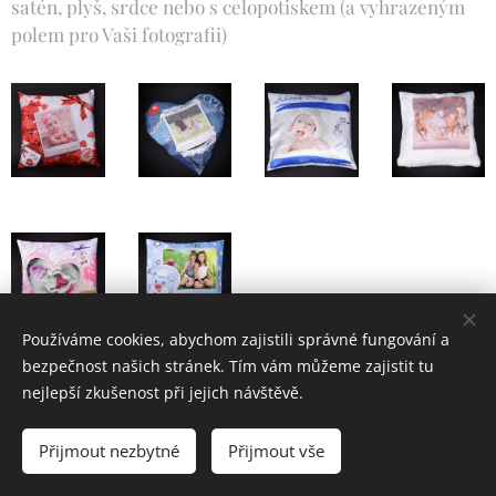
satén, plyš, srdce nebo s celopotiskem (a vyhrazeným
polem pro Vaši fotografii)
Používáme cookies, abychom zajistili správné fungování a
bezpečnost našich stránek. Tím vám můžeme zajistit tu
nejlepší zkušenost při jejich návštěvě.
Přijmout nezbytné
Přijmout vše
Vytvořeno službou
Webnode
Cookies