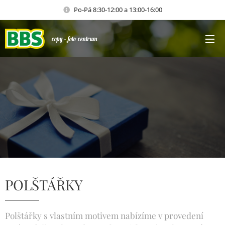
Po-Pá 8:30-12:00 a 13:00-16:00
copy - foto centrum
POLŠTÁŘKY
Polštářky s vlastním motivem nabízíme v provedení